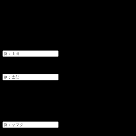
オーディションへ申し込み
氏名
必須
姓
名
フリガナ
必須
セイ