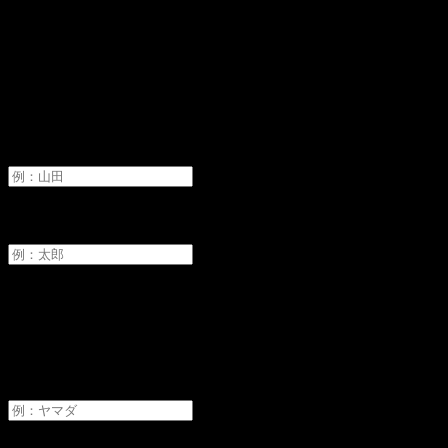
オーディションへ申し込み
氏名
必須
姓
名
フリガナ
必須
セイ