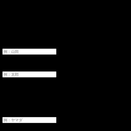
オーディションへ申し込み
氏名
必須
姓
名
フリガナ
必須
セイ