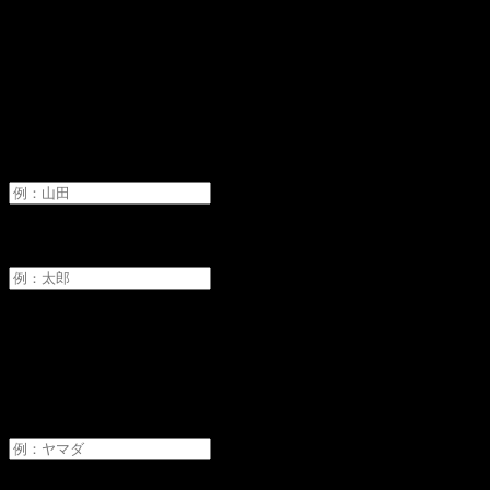
オーディションへ申し込み
氏名
必須
姓
名
フリガナ
必須
セイ