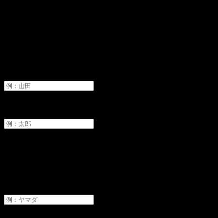
オーディションへ申し込み
氏名
必須
姓
名
フリガナ
必須
セイ