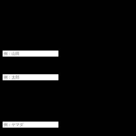
オーディションへ申し込み
氏名
必須
姓
名
フリガナ
必須
セイ