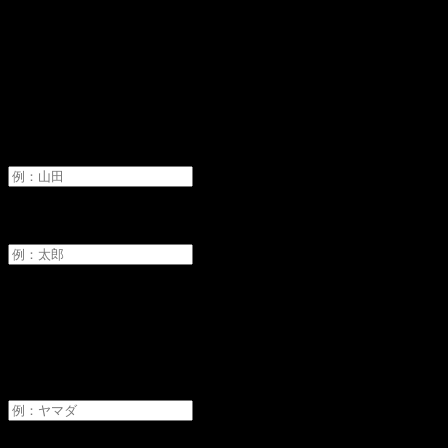
オーディションへ申し込み
氏名
必須
姓
名
フリガナ
必須
セイ