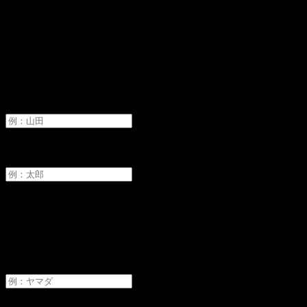
オーディションへ申し込み
氏名
必須
姓
名
フリガナ
必須
セイ